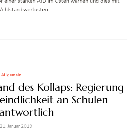
 einer starken AfD im Osten warnen und dies mit
ohlstandsverlusten …
Allgemein
nd des Kollaps: Regierung
eindlichkeit an Schulen
antwortlich
21. Januar 2019