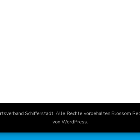
rtsverband Schifferstadt
. Alle Rechte vorbehalten.
Blossom Reci
von
WordPress
.