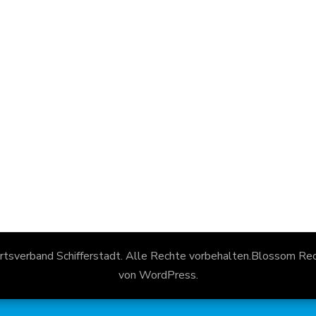
rtsverband Schifferstadt
. Alle Rechte vorbehalten.
Blossom Reci
von
WordPress
.