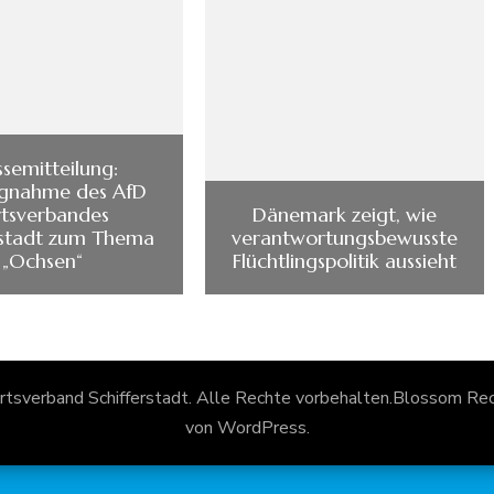
ssemitteilung:
ngnahme des AfD
tsverbandes
Dänemark zeigt, wie
rstadt zum Thema
verantwortungsbewusste
„Ochsen“
Flüchtlingspolitik aussieht
rtsverband Schifferstadt
. Alle Rechte vorbehalten.
Blossom Reci
von
WordPress
.